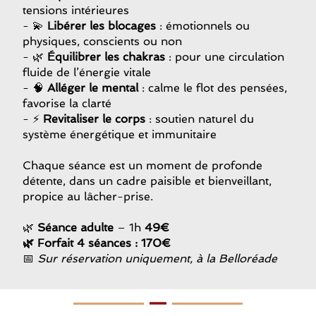
tensions intérieures
- 💫
Libérer les blocages
: émotionnels ou
physiques, conscients ou non
- 🌿
Équilibrer les chakras
: pour une circulation
fluide de l’énergie vitale
- 🧠
Alléger le mental
: calme le flot des pensées,
favorise la clarté
- ⚡
Revitaliser le corps
: soutien naturel du
système énergétique et immunitaire
Chaque séance est un moment de profonde
détente, dans un cadre paisible et bienveillant,
propice au lâcher-prise.
🌿
Séance adulte
– 1h
49€
🌿 Forfait 4 séances : 170€
📅
Sur réservation uniquement, à la Belloréade